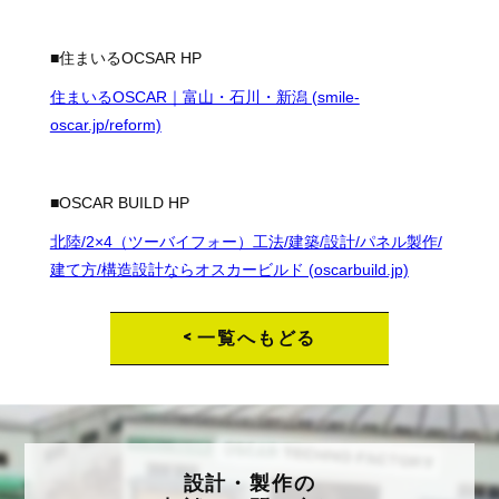
■住まいるOCSAR HP
住まいるOSCAR｜富山・石川・新潟 (smile-
oscar.jp/reform)
■OSCAR BUILD HP
北陸/2×4（ツーバイフォー）工法/建築/設計/パネル製作/
建て方/構造設計ならオスカービルド (oscarbuild.jp)
<
一覧へもどる
設計・製作の