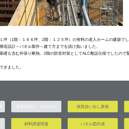
１坪（1階：１６６坪、2階：１２５坪）の有料の老人ホームの建築で
構造設計～パネル製作～建て方までを請け負いました。
基礎も含む外張り断熱、2階の防音対策としてALC敷設仕様でしたので
できました。
務
意匠図設計：CAD入力
積算拾い出し業務
材料調達関連
パネル図作成