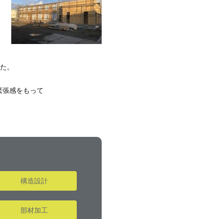
した。
緊張感をもって
構造設計
部材加工