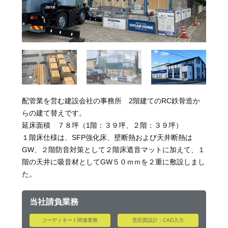
配管業を営む建設会社の事務所 2階建てのRC鉄骨造か
らの建て替えです。
延床面積 ７８坪（1階：３９坪、２階：３９坪）
１階床仕様は、SFP強化床、壁断熱および天井断熱は
GW、２階防音対策として２階床遮音マットに加えて、１
階の天井に吸音材としてGW５０ｍｍを２重に敷設しまし
た。
当社請負業務
コーディネート関連業務
意匠図設計：CAD入力